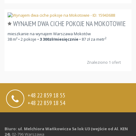
WYNAJEM DWA CICHE POKOJE NA MOKOTOWIE
mieszkanie na wynajem Warszawa Mokotów
2
38
m²
• 2 pokoje •
3 300
zł/miesięcznie
•
87
zł za metr
Znaleziono 1 ofert
+48 22 859 18 55
+48 22 859 18 54
Biuro: ul. Melchiora Wańkowicza 5a lok U3 (wejście od Al. KEN
24)
,
02-796 Warszawa