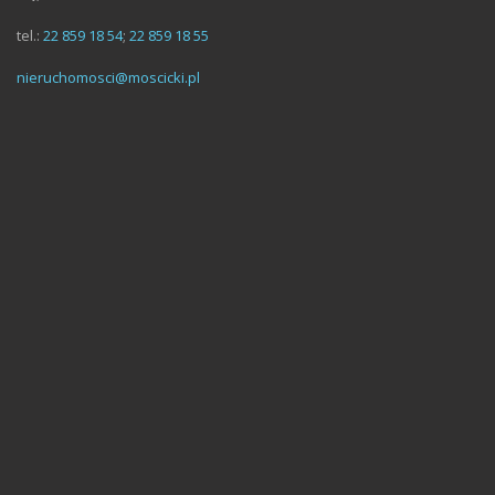
tel.:
22 859 18 54
;
22 859 18 55
nieruchomosci@moscicki.pl