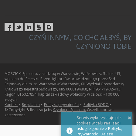
CZYŃ INNYM, CO CHCIAŁBYŚ, BY
CZYNIONO TOBIE
MOŚCICKI Sp. z o.o. z siedzibą w Warszawie, Wańkowicza 5a lok. U3,
wpisana do Rejestru Przedsiębiorców prowadzonego przez Sąd
Rejonowy dla m. st. Warszawy w Warszawie, XIII Wydział Gospodarczy
Krajowego Rejestru Sądowego, KRS 0000194868, NIP 951-19-32-413,
Regon: 016027854, kapitał zakładowy wpłacony w całości - 100 000
złotych.
Kontakt
•
Regulamin
•
Polityka prywatności
•
Polityka RODO
•
© Copyright & Realizacja by
Szybko.pl Sp. z o.o.
Wszelkie prawa
zastrzeżone.
×
Serwis wykorzystuje pliki
cookies w celu realizacji
usług i zgodnie z Polityką
Prywatności. Dalsze