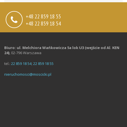
+48 22 859 18 55
+48 22 859 18 54
Biuro: ul. Melchiora Wańkowicza 5a lok U3 (wejście od Al. KEN
24)
,
02-796 Warszawa
tel.:
22 859 18 54
;
22 859 18 55
nieruchomosci@moscicki.pl