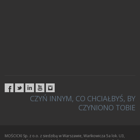
CZYŃ INNYM, CO CHCIAŁBYŚ, BY
CZYNIONO TOBIE
MOŚCICKI Sp. z o.o. z siedzibą w Warszawie, Wańkowicza 5a lok. U3,