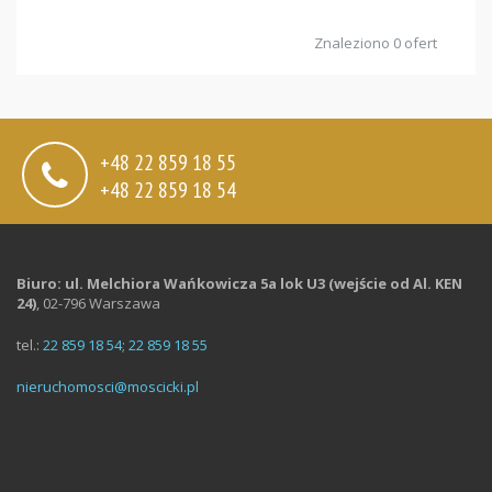
Znaleziono 0 ofert
+48 22 859 18 55
+48 22 859 18 54
Biuro: ul. Melchiora Wańkowicza 5a lok U3 (wejście od Al. KEN
24)
,
02-796 Warszawa
tel.:
22 859 18 54
;
22 859 18 55
nieruchomosci@moscicki.pl